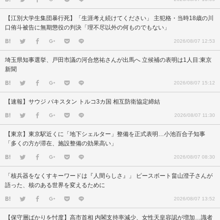
【江別大学生集団暴行死】「生涯考え続けてください」 主犯格・当時18歳の川
口侑斗被告に無期懲役の判決「理不尽以外の何ものでもない」
2026/08/07 12:53
埼玉県知事選挙、戸田市議の河合悠祐さんが出馬へ 立候補の表明は1人目:東京
新聞
2026/08/07 15:12
【速報】サウジ パキスタン トルコ3カ国 相互防衛協定締結
2026/08/07 11:30
【東京】東京駅近くに「地下シェルター」整備を正式表明…小池百合子知事
「多くの方が滞在、施設整備の効果高い」
2026/08/07 08:30
「核兵器をなくすキーワードは『人間らしさ』」 ピースボート畠山澄子さんが
語った、核のある世界を変えるために
2026/08/07 13:52
【保守層ばかりを忖度】高市首相 内閣支持率減少、女性天皇容認が増加…識者