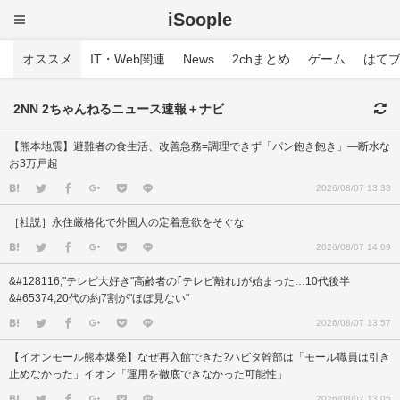
iSoople
オススメ
IT・Web関連
News
2chまとめ
ゲーム
はて
2NN 2ちゃんねるニュース速報＋ナビ
【熊本地震】避難者の食生活、改善急務=調理できず「パン飽き飽き」―断水な
お3万戸超
2026/08/07 13:33
［社説］永住厳格化で外国人の定着意欲をそぐな
2026/08/07 14:09
&#128116;"テレビ大好き"高齢者の｢テレビ離れ｣が始まった…10代後半
&#65374;20代の約7割が"ほぼ見ない"
2026/08/07 13:57
【イオンモール熊本爆発】なぜ再入館できた?ハビタ幹部は「モール職員は引き
止めなかった」イオン「運用を徹底できなかった可能性」
2026/08/07 13:05