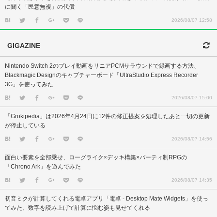
に聞く「民意無視」の代償
2026/08/07 12:58
GIGAZINE
Nintendo Switch 2のプレイ動画をリニアPCMサラウンドで録画する方法、
Blackmagic Designのキャプチャーボード「UltraStudio Express Recorder
3G」を使ってみた
2026/08/07 15:00
「Grokipedia」は2026年4月24日に12件の修正提案を処理したあと一切の更新
が停止している
2026/08/07 14:56
面白い要素を全部乗せ、ローグライク×デッキ構築×パーティ制RPGの
「Chrono Ark」を遊んでみた
2026/08/07 14:35
初音ミクが計算してくれる電卓アプリ「電卓 - Desktop Mate Widgets」を使っ
てみた、数字を読み上げて計算に悩む姿も見せてくれる